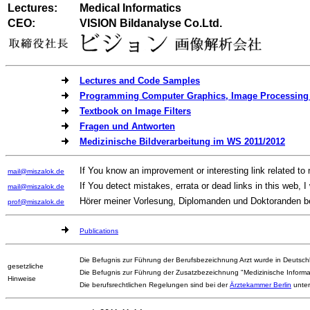
Lectures:
Medical Informatics
CEO:
VISION Bildanalyse Co.Ltd.
Lectures and Code Samples
Programming Computer Graphics, Image Processing
Textbook on Image Filters
Fragen und Antworten
Medizinische Bildverarbeitung im WS 2011/2012
If You know an improvement or interesting link related to
mail@miszalok.de
If You detect mistakes, errata or dead links in this web, I
mail@miszalok.de
Hörer meiner Vorlesung, Diplomanden und Doktoranden be
prof@miszalok.de
Publications
Die Befugnis zur Führung der Berufsbezeichnung Arzt wurde in Deutschl
gesetzliche
Die Befugnis zur Führung der Zusatzbezeichnung "Medizinische Informat
Hinweise
Die berufsrechtlichen Regelungen sind bei der
Ärztekammer Berlin
unte