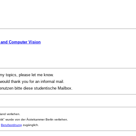
 and Computer Vision
 my topics, please let me know.
 would thank you for an informal mail.
nutzen bitte diese studentische Mailbox.
and verliehen.
ik" wurde von der Ärztekammer Berlin verliehen.
r
Berufsordnung
zugänglich.